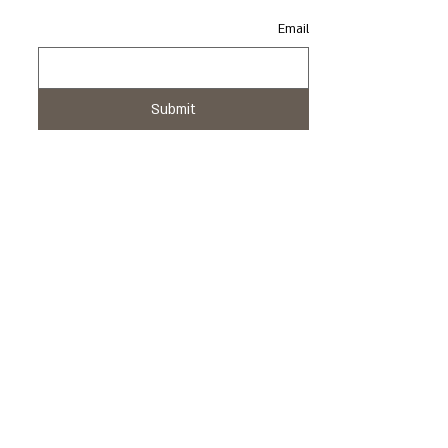
Email
Email
Submit
Submit