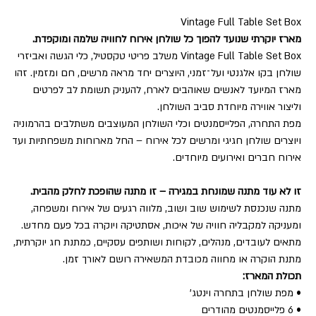
Vintage Full Table Set Box
מארז יוקרתי שנועד להפוך כל שולחן אירוח לחוויה שלמה ומוקפדת.
Vintage Full Table Set Box משלב פריטי טקסטיל, כלי הגשה ואביזרי
שולחן בקו אלגנטי ועל־זמני, היוצרים יחד מראה מרשים, חם ומזמין. זהו
מארז המיועד לאנשים שאוהבים לארח, להעניק תשומת לב לפרטים
וליצור אווירה מיוחדת סביב השולחן.
מפת התחרה, הפלייסמנטים וכלי השולחן המעוצבים משתלבים בהרמוניה
ויוצרים שולחן חגיגי ומרשים לכל אירוח – החל מארוחות משפחתיות ועד
אירוח חברים ואירועים מיוחדים.
זו לא עוד מתנה שמונחת במגירה – זו מתנה שהופכת לחלק מהבית.
מתנה שנכנסת לשימוש שוב ושוב, מלווה רגעים של אירוח ומשפחה,
ומעניקה למקבליה חוויה של איכות, אסתטיקה ויוקרה בכל פעם מחדש.
מתאים לעובדים, מנהלים, לקוחות ושותפים עסקיים, כמתנת חג יוקרתית,
מתנת הוקרה או מחווה מכובדת המשאירה רושם לאורך זמן.
תכולת המארז:
• מפת שולחן בתחרה וינטג'
• 6 פלייסמנטים מהודרים