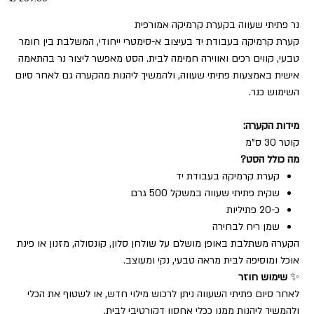
נר פתיתי שעווה בקערת קרמיקה אמורפית
קערת קרמיקה בעבודת יד בעיצוב א-סימטרי ייחודי, המשלבת בין חומר
טבעי, קווים רכים ואווירה חמימה לבית. הסט מאפשר ליצור נר בהתאמה
אישית באמצעות פתיתי שעווה, ולהמשיך ליהנות מהקערה גם לאחר סיום
השימוש כנר.
מידות הקערה:
קוטר 30 ס"מ
מה כולל הסט?
קערת קרמיקה בעבודת יד
שקית פתיתי שעווה במשקל 500 גרם
כ-20 פתיליות
שמן ריח לבחירה
הקערה משתלבת באופן מושלם על שולחן סלון, קונסולה, מזנון או פינת
אוכל ומוסיפה לבית מראה טבעי, נקי ומעוצב.
✨
שימוש חוזר
לאחר סיום פתיתי השעווה ניתן לרכוש מילוי חדש, או לשטוף את הכלי
ולהמשיך ליהנות ממנו ככלי אחסון דקורטיבי לבית.