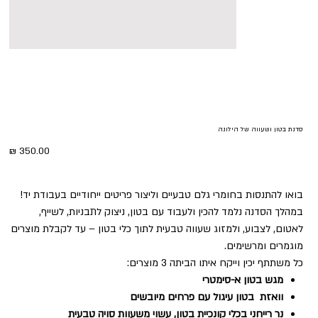
סדנת בטון ושעווה של הילונה
מחיר
בואו להתנסות בחומרי גלם טבעיים וליצור פריטים ייחודיים בעבודת יד!
במהלך הסדנה נלמד להכין ולעבוד עם בטון, ניצוק לתבניות, לשייף,
לאטום, לצבוע, ולמזוג שעווה טבעית לתוך כלי בטון – עד לקבלת מוצרים
מוגמרים ומרשימים.
כל משתתף יכין וייקח איתו הביתה 3 מוצרים:
מגש בטון א-סימטרי
וואזת בטון עיגול עם פרחים מיובשים
נר רייחני בכלי קונכיית בטון, עשוי משעוות סויה טבעית