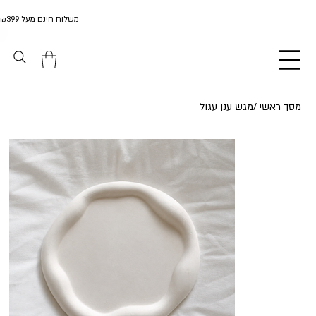
. . .
משלוח חינם מעל ₪399
מסך ראשי
/
מגש ענן עגול