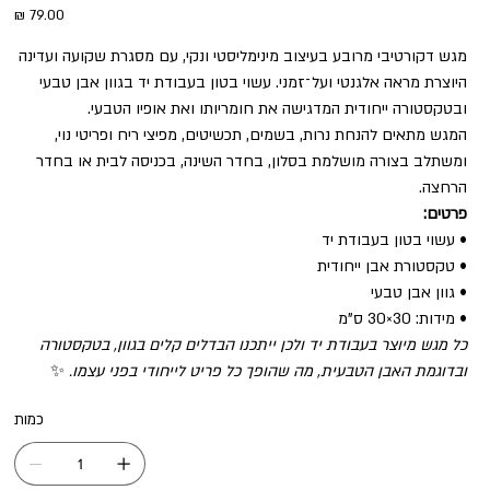
מחיר
מגש דקורטיבי מרובע בעיצוב מינימליסטי ונקי, עם מסגרת שקועה ועדינה
היוצרת מראה אלגנטי ועל־זמני. עשוי בטון בעבודת יד בגוון אבן טבעי
ובטקסטורה ייחודית המדגישה את חומריותו ואת אופיו הטבעי.
המגש מתאים להנחת נרות, בשמים, תכשיטים, מפיצי ריח ופריטי נוי,
ומשתלב בצורה מושלמת בסלון, בחדר השינה, בכניסה לבית או בחדר
הרחצה.
פרטים:
• עשוי בטון בעבודת יד
• טקסטורת אבן ייחודית
• גוון אבן טבעי
• מידות: 30×30 ס"מ
כל מגש מיוצר בעבודת יד ולכן ייתכנו הבדלים קלים בגוון, בטקסטורה
ובדוגמת האבן הטבעית, מה שהופך כל פריט לייחודי בפני עצמו.
✨
כמות