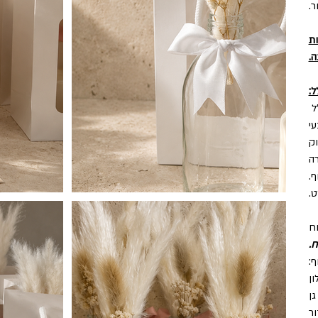
.
ת
.
ל:
י
וק
רה
ף.
ט.
ח
ח.
ף:
ון
גן
ור