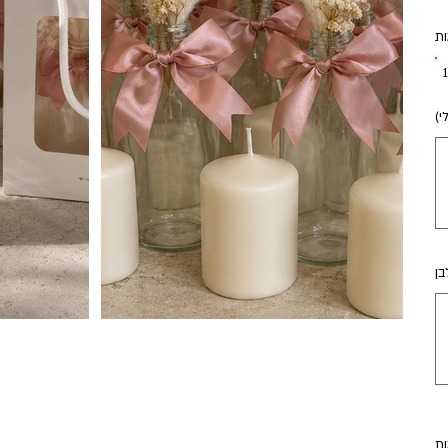
ת
י)
עד
50
בן
עד
50
ת