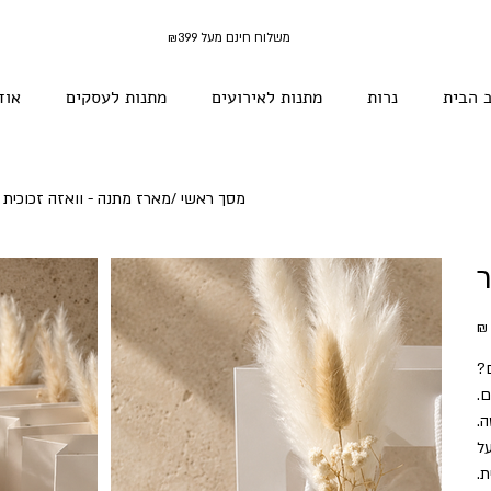
משלוח חינם מעל ₪399
 הבית
נרות
מתנות לאירועים
מתנות לעסקים
אוד
מסך ראשי
/
מארז מתנה - וואזה זכוכית +
ר
יר
ם?
.
ה.
ל
.