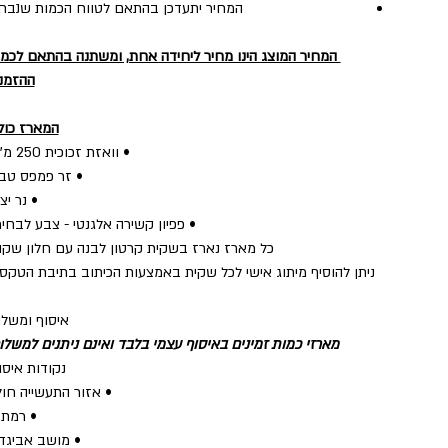
המחיר יתעדכן בהתאם לטווח הכמות שנבחר
המחיר המוצג הינו מחיר ליחידה אחת, ומשתנה בהתאם לכמו
ההזמנה
המארז כול
• וואזת זכוכית 250 מ"ל
• זר פמפס טבע
• נר יצ
• פפיון קשירה אלגנטי - צבע לבחי
כל מארז נארז בשקית קרטון לבנה עם חלון שקו
ניתן להוסיף מיתוג אישי לכל שקית באמצעות הכיתוב בתיבת הטקס
איסוף ומשלו
מארזי כמות זמינים באיסוף עצמי בלבד ואינם ניתנים למשלו
נקודות איסו
• אזור התעשייה חול
• רמת 
• מושב אביגד