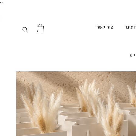
. . .
ותינו
צור קשר
 נר