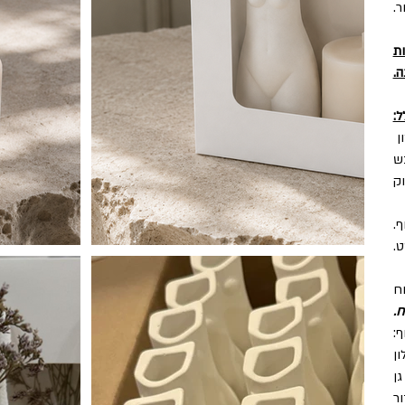
.
ת
.
ל:
ון
בש
וק
ף.
ט.
ח
ח.
ף:
ון
גן
ור