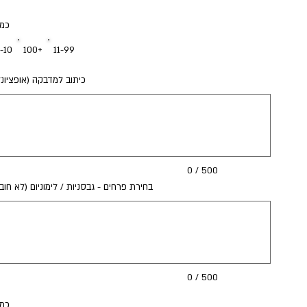
כמו
1-10
100+
11-99
כיתוב למדבקה (אופציונל
0
תווים.
0 / 500
בחירת פרחים - גבסניות / לימוניום (לא חוב
0
תווים.
0 / 500
כמו