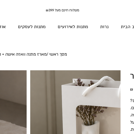
משלוח חינם מעל ₪399
 הבית
נרות
מתנות לאירועים
מתנות לעסקים
אוד
מסך ראשי
/
מארז מתנה וואזה אישה + נ
ר
יר
ם?
.
ה.
ל
.