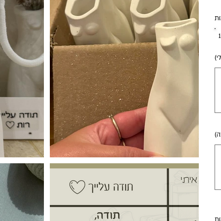
ת
י)
עד
50
ה)
עד
50
ת