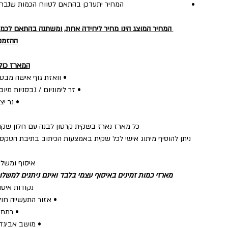
המחיר יתעדכן בהתאם לטווח הכמות שנבחר
המחיר המוצג הינו מחיר ליחידה אחת, ומשתנה בהתאם לכמו
ההזמנה
המארז כול
• וואזת גוף אישה מבט
• זר לימוניום / גבסניות מיו
• נר יצ
כל מארז נארז בשקית קרטון לבנה עם חלון שקו
ניתן להוסיף מיתוג אישי לכל שקית באמצעות הכיתוב בתיבת הטקס
איסוף ומשלו
מארזי כמות זמינים באיסוף עצמי בלבד ואינם ניתנים למשלו
נקודות איסו
• אזור התעשייה חול
• רמת 
• מושב אביגד