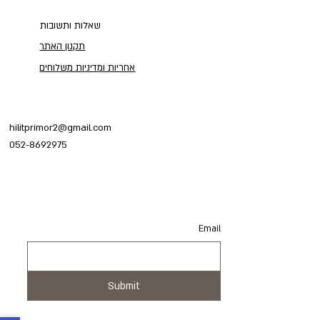
שאלות ותשובות
תקנון האתר
אחריות ומדיניות משלוחים
hilitprimor2@gmail.com
052-8692975
Email
Email
Submit
Submit