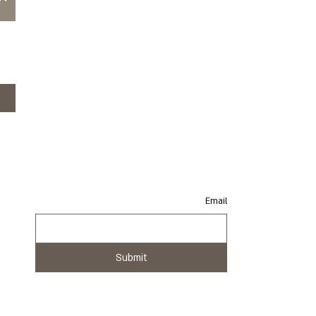
Email
Email
Submit
Submit